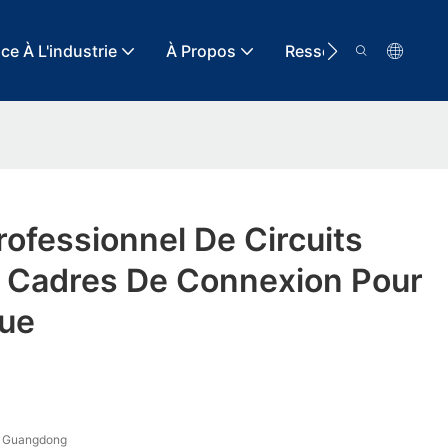
ce À L'industrie
À Propos
Ressource
Con
rofessionnel De Circuits
e Cadres De Connexion Pour
que
 Guangdong