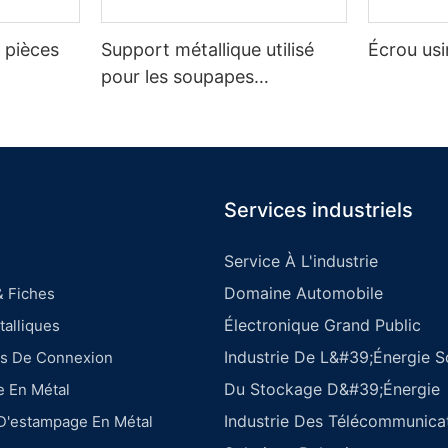
r pièces
Support métallique utilisé
Écrou us
pour les soupapes
automobiles
Services industriels
Service À L'industrie
Domaine Automobile
& Fiches
Électronique Grand Public
alliques
Industrie De L&#39;énergie So
es De Connexion
Du Stockage D&#39;énergie
e En Métal
Industrie Des Télécommunica
 D'estampage En Métal