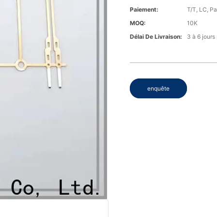
Paiement:
T/T, LC, P
MOQ:
10K
Délai De Livraison:
3 à 6 jours
enquête