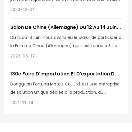
Jun, PDG de l'entreprise, se sont rendus au salon
2023
12
04
polonais pour participer à l'exposition.
Salon De Chine (Allemagne) Du 12 Au 14 Juin À
Essen, Allemagne
Du 12 au 14 juin, nous avons eu le plaisir de participer à
la Foire de Chine (Allemagne) qui s'est tenue à Essen,
en Allemagne. En tant que l'une des principales
2023
06
17
entreprises chinoises de notre secteur, cette
exposition nous a permis de présenter nos derniers
130e Foire D'importation Et D'exportation De
produits et technologies aux experts du secteur, aux
Chine À Guangzhou
Dongguan Fortuna Metals Co., Ltd. est une entreprise
partenaires potentiels et aux clients.
de solution unique dédiée à la production, au
traitement et à la production de produits matériels. À
2021
11
19
l'heure actuelle, elle exporte ses produits vers des
dizaines de pays et de régions. Afin d'élargir
davantage le marché des affaires étrangères,