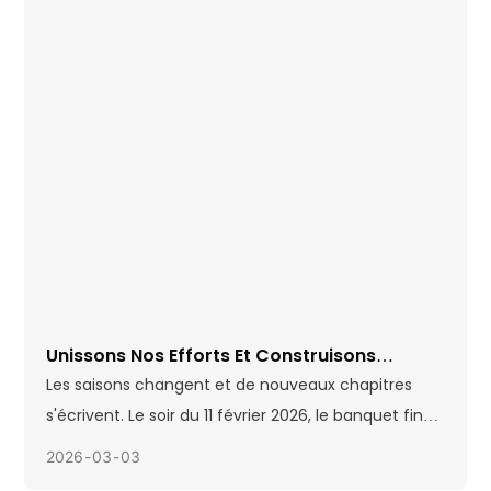
Unissons Nos Efforts Et Construisons
Ensemble L'avenir ! Le Dîner Annuel De
Les saisons changent et de nouveaux chapitres
Fortuna 2025 S'est Achevé Sur Une Note
s'écrivent. Le soir du 11 février 2026, le banquet final
Positive.
de fin d'année de Fortuna a officiellement débuté.
2026
03
03