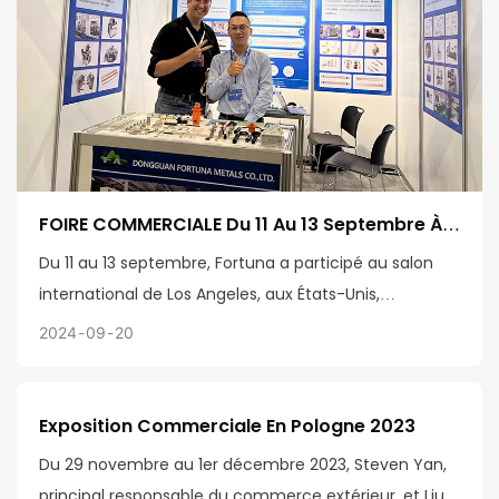
métal
industrie de transformation, Fortuna a également
profité de cette rare opportunité d'exposition pour
introduire ses produits à l'étranger et montrer au
monde sa technologie et ses solutions industrielles
personnalisées.
FOIRE COMMERCIALE Du 11 Au 13 Septembre À
Los Angeles, États-Unis
Du 11 au 13 septembre, Fortuna a participé au salon
international de Los Angeles, aux États-Unis,
présentant les produits les plus représentatifs de
2024
09
20
Fortuna pour démontrer les capacités de Fortuna en
tant que fabricant d'emboutissage de métaux de
petite et moyenne taille et la haute qualité de ses
Exposition Commerciale En Pologne 2023
produits.
Du 29 novembre au 1er décembre 2023, Steven Yan,
principal responsable du commerce extérieur, et Liu