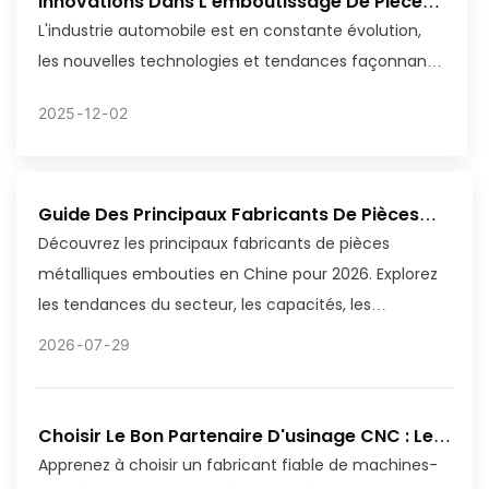
Innovations Dans L'emboutissage De Pièces
Automobiles : Quelles Perspectives Pour
L'industrie automobile est en constante évolution,
L'industrie Automobile ?
les nouvelles technologies et tendances façonnant
la conception et la fabrication des voitures.
2025
12
02
L'emboutissage de pièces automobiles est un
domaine qui a connu des progrès significatifs ces
dernières années. Ce procédé consiste à presser des
Guide Des Principaux Fabricants De Pièces
feuilles de métal pour leur donner des formes et des
Embouties En Chine En 2026
Découvrez les principaux fabricants de pièces
dimensions spécifiques, afin de créer des
métalliques embouties en Chine pour 2026. Explorez
composants tels que les portes, les capots et les
les tendances du secteur, les capacités, les
ailes. Avec l'essor des véhicules électriques et des
certifications et comment choisir le bon partenaire.
technologies de conduite autonome, les
2026
07
29
constructeurs automobiles sont soumis à une forte
pression pour produire des composants plus légers
et plus résistants, capables de répondre aux
Choisir Le Bon Partenaire D'usinage CNC : Les
Qualités Clés À Rechercher
exigences des véhicules modernes. Par conséquent,
Apprenez à choisir un fabricant fiable de machines-
les entreprises investissent dans de nouvelles