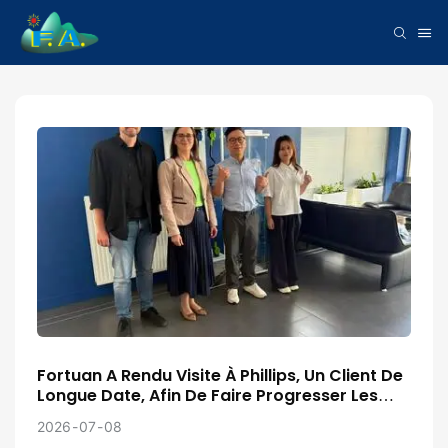
Fortuan A Rendu Visite À Phillips, Un Client De
Longue Date, Afin De Faire Progresser Les
Négociations Et La Coopération Sur De
2026
07
08
Nouveaux Projets.