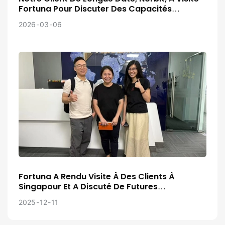
Fortuna Pour Discuter Des Capacités
Existantes En Matière De Développement De
2026
03
06
Projets.
Fortuna A Rendu Visite À Des Clients À
Singapour Et A Discuté De Futures
Collaborations.
2025
12
11