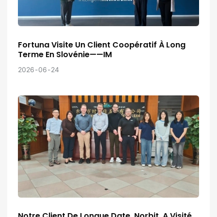
Fortuna Visite Un Client Coopératif À Long
Terme En Slovénie——IM
2026
06
24
Notre Client De Longue Date, Norbit, A Visité