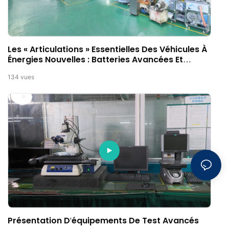
Les « Articulations » Essentielles Des Véhicules À
Énergies Nouvelles : Batteries Avancées Et
Composants Structurels De Propulsion
134
vues
Électrique
Présentation D'équipements De Test Avancés