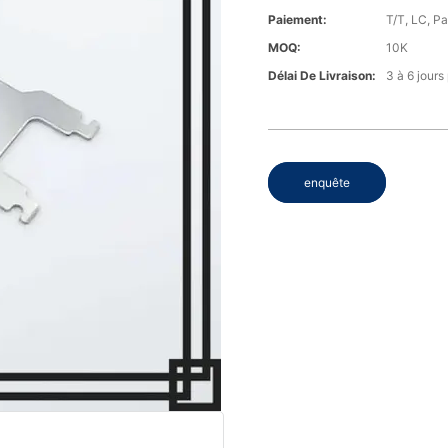
Paiement:
T/T, LC, P
MOQ:
10K
Délai De Livraison:
3 à 6 jours
enquête