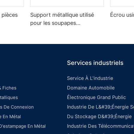
r pièces
Support métallique utilisé
Écrou us
pour les soupapes
automobiles
Services industriels
Service À L'industrie
Domaine Automobile
& Fiches
Électronique Grand Public
alliques
Industrie De L&#39;énergie So
es De Connexion
Du Stockage D&#39;énergie
e En Métal
Industrie Des Télécommunica
 D'estampage En Métal