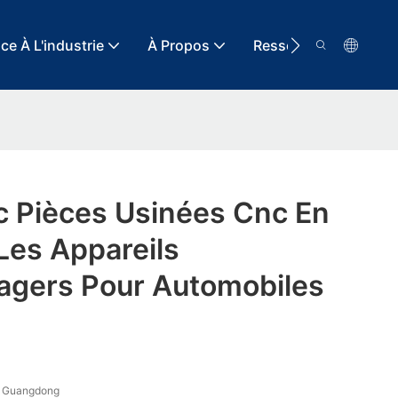
ce À L'industrie
À Propos
Ressource
Con
c Pièces Usinées Cnc En
Les Appareils
agers Pour Automobiles
 Guangdong