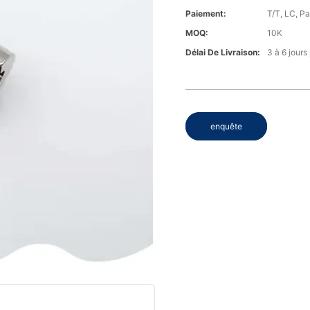
Paiement:
T/T, LC, P
MOQ:
10K
Délai De Livraison:
3 à 6 jours
enquête