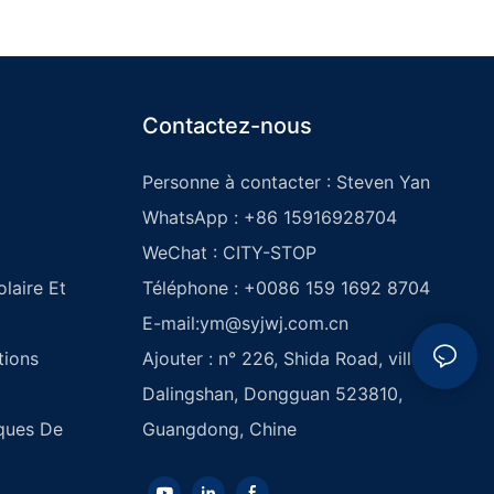
Contactez-nous
Personne à contacter : Steven Yan
WhatsApp : +86 15916928704
WeChat : CITY-STOP
laire Et
Téléphone : +0086 159 1692 8704
E-mail:
ym@syjwj.com.cn
tions
Ajouter : n° 226, Shida Road, ville de
Dalingshan, Dongguan 523810,
iques De
Guangdong, Chine