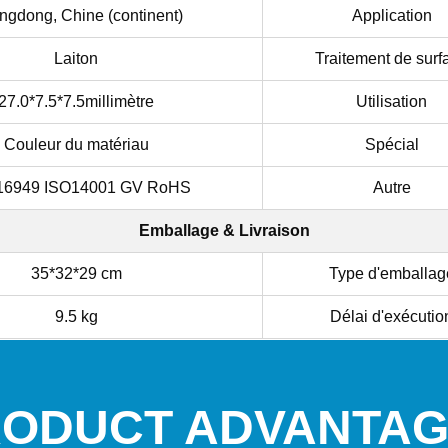
gdong, Chine (continent)
Application
Laiton
Traitement de surf
27.0*7.5*7.5millimètre
Utilisation
Couleur du matériau
Spécial
16949 ISO14001 GV RoHS
Autre
Emballage & Livraison
35*32*29 cm
Type d'emballag
9.5 kg
Délai d'exécutio
ODUCT ADVANTA