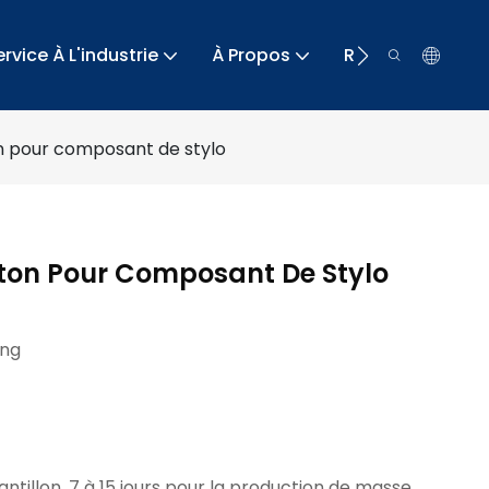
ervice À L'industrie
À Propos
Ressource
n pour composant de stylo
iton Pour Composant De Stylo
ng
hantillon, 7 à 15 jours pour la production de masse