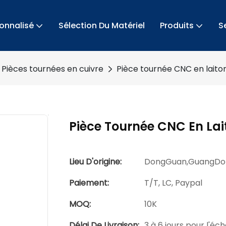
sonnalisé
Sélection Du Matériel
Produits
S
Pièces tournées en cuivre
Pièce tournée CNC en laito
Pièce Tournée CNC En La
Lieu D'origine:
DongGuan,GuangDo
Paiement:
T/T, LC, Paypal
MOQ:
10K
Délai De Livraison:
3 à 6 jours pour l'éc